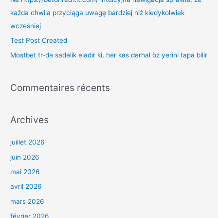
h
każda chwila przyciąga uwagę bardziej niż kiedykolwiek
e
wcześniej
r
Test Post Created
Mostbet tr-də sadəlik elədir ki, hər kəs dərhal öz yerini tapa bilir
:
Commentaires récents
Archives
juillet 2026
juin 2026
mai 2026
avril 2026
mars 2026
février 2026