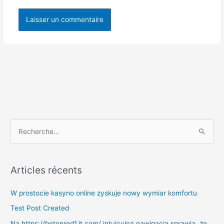
Facebook
R
e
c
Articles récents
h
e
W prostocie kasyno online zyskuje nowy wymiar komfortu
r
Test Post Created
c
Na https://betonred1.it.com/ intuicyjna nawigacja sprawia, że