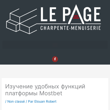
Aller
au
contenu
F
a
c
e
b
o
o
k
-
f
Изучение удобных функций
платформы Mostbet
/
Non classé
/ Par
Elouan Robert