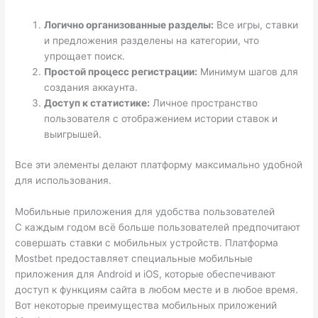
Логично организованные разделы:
Все игры, ставки
и предложения разделены на категории, что
упрощает поиск.
Простой процесс регистрации:
Минимум шагов для
создания аккаунта.
Доступ к статистике:
Личное пространство
пользователя с отображением истории ставок и
выигрышей.
Все эти элементы делают платформу максимально удобной
для использования.
Мобильные приложения для удобства пользователей
С каждым годом всё больше пользователей предпочитают
совершать ставки с мобильных устройств. Платформа
Mostbet предоставляет специальные мобильные
приложения для Android и iOS, которые обеспечивают
доступ к функциям сайта в любом месте и в любое время.
Вот некоторые преимущества мобильных приложений