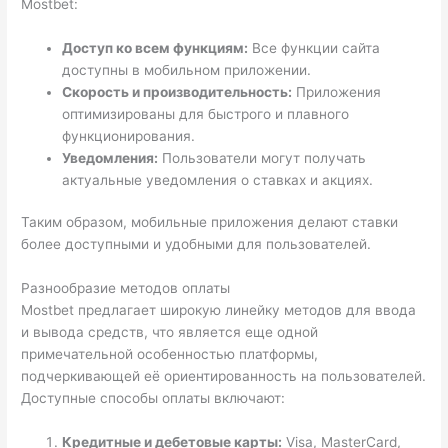
Mostbet:
Доступ ко всем функциям:
Все функции сайта
доступны в мобильном приложении.
Скорость и производительность:
Приложения
оптимизированы для быстрого и плавного
функционирования.
Уведомления:
Пользователи могут получать
актуальные уведомления о ставках и акциях.
Таким образом, мобильные приложения делают ставки
более доступными и удобными для пользователей.
Разнообразие методов оплаты
Mostbet предлагает широкую линейку методов для ввода
и вывода средств, что является еще одной
примечательной особенностью платформы,
подчеркивающей её ориентированность на пользователей.
Доступные способы оплаты включают:
Кредитные и дебетовые карты:
Visa, MasterCard,