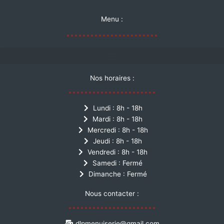
Menu :
Nos horaires :
Lundi : 8h - 18h
Mardi : 8h - 18h
Mercredi : 8h - 18h
Jeudi : 8h - 18h
Vendredi : 8h - 18h
Samedi : Fermé
Dimanche : Fermé
Nous contacter :
dlpmenuiserie@gmail.com