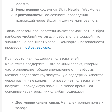
Maestro.
Электронные кошельки:
Skrill, Neteller, WebMoney.
Криптовалюты:
Возможность проведения
транзакций через Bitcoin и другие криптовалюты.
Таким образом, пользователи имеют возможность выбрать
наиболее удобный метод для работы с платформой, что
значительно повышает уровень комфорта и безопасности
процесса
mostbet зеркало
.
Круглосуточная поддержка пользователей
Клиентская поддержка — это важный аспект, который
часто определяет общее впечатление от платформы.
Mostbet предлагает круглосуточную поддержку клиентов
через различные каналы, что позволяет пользователям
получать необходимую помощь в любое время. Вот
основные характеристики службы поддержки:
Доступные каналы связи:
Чат, электронная почта и
телефон.