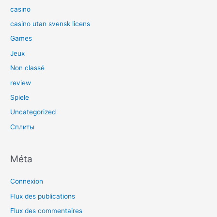
casino
casino utan svensk licens
Games
Jeux
Non classé
review
Spiele
Uncategorized
Сплиты
Méta
Connexion
Flux des publications
Flux des commentaires