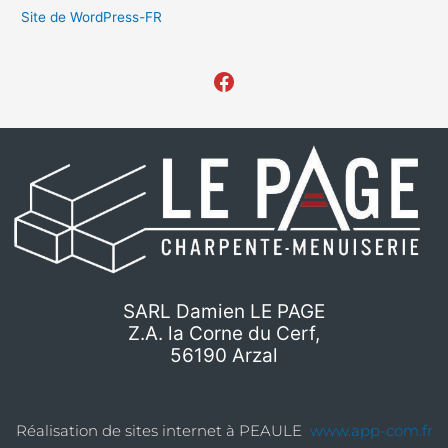
Site de WordPress-FR
SARL Damien LE PAGE
Z.A. la Corne du Cerf,
56190 Arzal
Réalisation de sites internet à PEAULE
www.app-com.fr