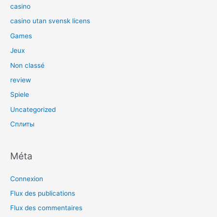
casino
casino utan svensk licens
Games
Jeux
Non classé
review
Spiele
Uncategorized
Сплиты
Méta
Connexion
Flux des publications
Flux des commentaires