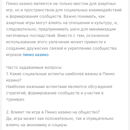
Пинко казино является не только местом для азартных
игр, но и пространством для социальных взаимодействий
и формирования сообществ. Важно понимать, как
азартные игры могут влиять на отношения и культуру, и,
следовательно, предпринимать шаги для минимизации
негативных последствий. Вместе с тем, осознанное
использование этого увлечения может привести к
созданию дружеских связей и укреплению сообщества
игроков
пинко казино
.
Часто задаваемые вопросы
1. Какие социальные аспекты наиболее важны в Пинко
казино?
Наиболее важными аспектами являются обсуждения
стратегий, формирование сообществ и участие в
турнирах.
2. Влияет ли игра в Пинко казино на общество?
Да, игра может как положительно, так и отрицательно
влиять на экономику и социум.