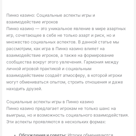
Пинко казино: Социальные аспекты игры и
взаимодействие игроков
Пинко казино — это уникальное явление в мире азартных
игр, сочетающее в себе не только азарт и риск, но и
множество социальных аспектов. В данной статье мы
рассмотрим, как игра в Пинко казино влияет на
взаимодействие игроков, а также на формирование
сообщества вокруг этого увлечения. Гармония между
личной игровой практикой и социальным
взаимодействием создаёт атмосферу, в которой игроки
могут обмениваться опытом, строить отношения и даже
находить друзей.
Социальные аспекты игры в Пинко казино
Пинко казино предлагает игрокам не только шанс на
выигрыш, но и возможность социального взаимодействия.
Эти аспекты проявляются в нескольких формах:
Обсуждения и советы:
Игроки обмениваются