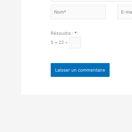
Nom*
E-
mail*
Résoudre :
*
5 + 22 =