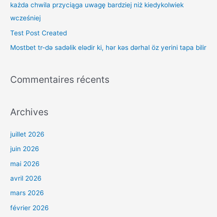
każda chwila przyciąga uwagę bardziej niż kiedykolwiek
e
wcześniej
r
Test Post Created
Mostbet tr-də sadəlik elədir ki, hər kəs dərhal öz yerini tapa bilir
:
Commentaires récents
Archives
juillet 2026
juin 2026
mai 2026
avril 2026
mars 2026
février 2026