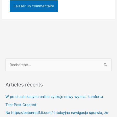
Facebook
R
e
c
Articles récents
h
e
W prostocie kasyno online zyskuje nowy wymiar komfortu
r
Test Post Created
c
Na https://betonred1.it.com/ intuicyjna nawigacja sprawia, że
h