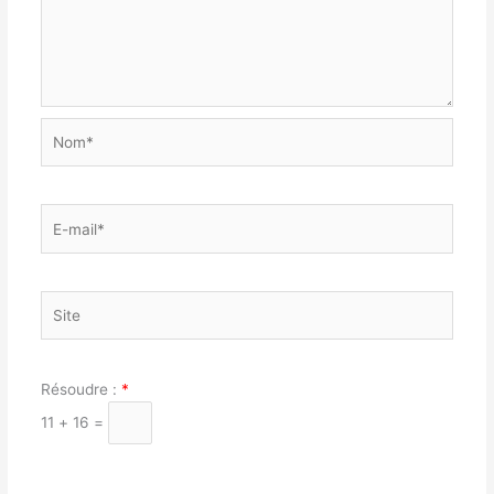
Nom*
E-
mail*
Site
Résoudre :
*
11 + 16 =