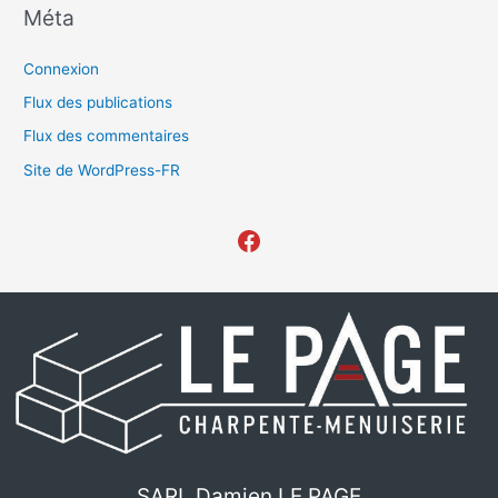
Méta
Connexion
Flux des publications
Flux des commentaires
Site de WordPress-FR
SARL Damien LE PAGE