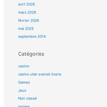
avril 2026
mars 2026
février 2026
mai 2025
septembre 2014
Catégories
casino
casino utan svensk licens
Games
Jeux
Non classé
review