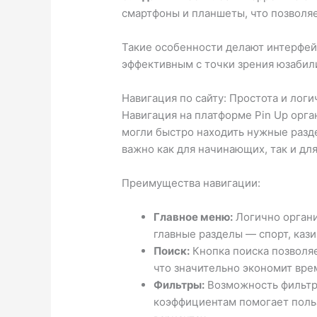
смартфоны и планшеты, что позволяе
Такие особенности делают интерфейс
эффективным с точки зрения юзабил
Навигация по сайту: Простота и логи
Навигация на платформе Pin Up орга
могли быстро находить нужные разде
важно как для начинающих, так и дл
Преимущества навигации:
Главное меню:
Логично органи
главные разделы — спорт, казин
Поиск:
Кнопка поиска позволяе
что значительно экономит вре
Фильтры:
Возможность фильтро
коэффициентам помогает поль