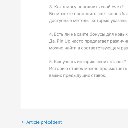
3. Как я могу пополнить свой счет?
Вы можете пополнить счет через ба
доступные методы, которые указаны 
4. Есть ли на сайте бонусы для новы
Да, Pin Up часто предлагает различ
можно найти в соответствующем раз
5. Как узнать историю своих ставок?
Историю ставок можно просмотреть 
ваших предыдущих ставок.
←
Article précédent