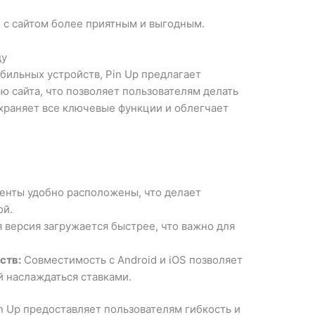
 с сайтом более приятным и выгодным.
ду
бильных устройств, Pin Up предлагает
 сайта, что позволяет пользователям делать
охраняет все ключевые функции и облегчает
енты удобно расположены, что делает
ой.
версия загружается быстрее, что важно для
ств:
Совместимость с Android и iOS позволяет
 наслаждаться ставками.
n Up предоставляет пользователям гибкость и