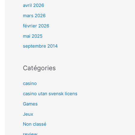
avril 2026
mars 2026
février 2026
mai 2025
septembre 2014
Catégories
casino
casino utan svensk licens
Games
Jeux
Non classé
review