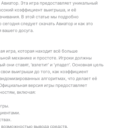
у Авиатор. Эта игра предоставляет уникальный
высокий коэффициент выигрыша, и её
ачивания. В этой статье мы подробно
сегодня следует скачать Авиатор и как это
 вашего досуга.
ая игра, которая находит всё больше
льной механике и простоте. Игроки должны
й они ставят, ‘взлетит’ и ‘упадет’. Основная цель
и свои выигрыши до того, как коэффициент
рандомизированных алгоритмах, что делает её
Официальная версия игры предоставляет
ностям, включая:
игры.
циентами.
ствах.
 возможностью вывода средств.