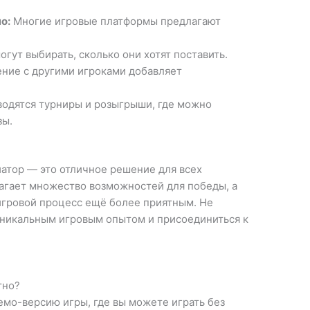
о:
Многие игровые платформы предлагают
гут выбирать, сколько они хотят поставить.
ие с другими игроками добавляет
одятся турниры и розыгрыши, где можно
зы.
атор — это отличное решение для всех
лагает множество возможностей для победы, а
игровой процесс ещё более приятным. Не
уникальным игровым опытом и присоединиться к
тно?
емо-версию игры, где вы можете играть без