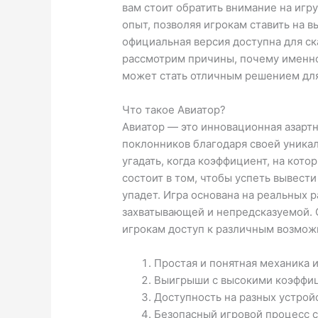
вам стоит обратить внимание на игр
опыт, позволяя игрокам ставить на 
официальная версия доступна для ск
рассмотрим причины, почему именно 
может стать отличным решением для
Что такое Авиатор?
Авиатор — это инновационная азартн
поклонников благодаря своей уника
угадать, когда коэффициент, на которы
состоит в том, чтобы успеть вывест
упадет. Игра основана на реальных 
захватывающей и непредсказуемой. 
игрокам доступ к различным возмож
Простая и понятная механика 
Выигрыши с высокими коэффи
Доступность на разных устрой
Безопасный игровой процесс с