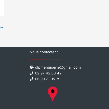
→
Nous contacter :
dlpmenuiserie@gmail.com
02 97 42 83 42
06 99 71 05 79