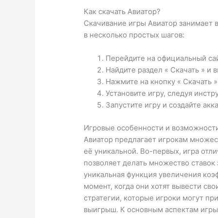
Как скачать Авиатор?
Скачивание игры Авиатор занимает 
в несколько простых шагов:
Перейдите на официальный сай
Найдите раздел « Скачать » и
Нажмите на кнопку « Скачать »
Установите игру, следуя инстр
Запустите игру и создайте акк
Игровые особенности и возможност
Авиатор предлагает игрокам множес
её уникальной. Во-первых, игра отл
позволяет делать множество ставок 
уникальная функция увеличения коэф
момент, когда они хотят вывести св
стратегии, которые игроки могут пр
выигрыш. К основным аспектам игры