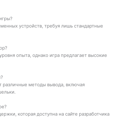
 игры?
еменных устройств, требуя лишь стандартные
ор?
 уровня опыта, однако игра предлагает высокие
й?
 различные методы вывода, включая
шельки.
ре?
ержки, которая доступна на сайте разработчика