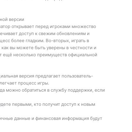
ной версии
атор открывает перед игроками множество
печивает доступ к свежим обновлениям и
цесс более гладким. Во-вторых, играть в
 как вы можете быть уверены в честности и
от ещё несколько преимуществ официальной
альная версия предлагает пользователь-
блегчает процесс игры.
да можно обратиться в службу поддержки, если
дете первыми, кто получит доступ к новым
ичные данные и финансовая информация будут