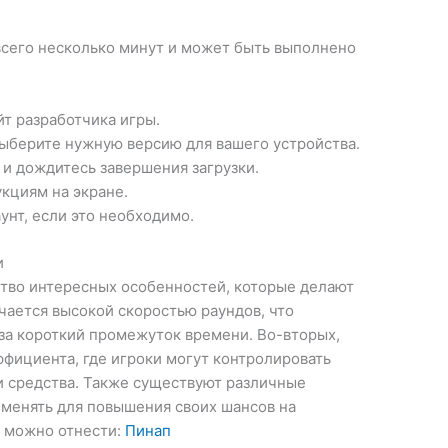
всего несколько минут и может быть выполнено
т разработчика игры.
 выберите нужную версию для вашего устройства.
 и дождитесь завершения загрузки.
укциям на экране.
аунт, если это необходимо.
и
тво интересных особенностей, которые делают
ичается высокой скоростью раундов, что
за короткий промежуток времени. Во-вторых,
фициента, где игроки могут контролировать
ои средства. Также существуют различные
именять для повышения своих шансов на
 можно отнести:
Пинап