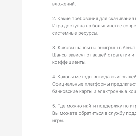
вложений.
2. Какие требования для скачивания
Игра доступна на большинстве совр
системные ресурсы.
3. Каковы шансы на выигрыш в Авиат
Шансы зависят от вашей стратегии и
коэффициенты.
4. Каковы методы вывода выигрыше
Официальные платформы предлагают
банковские карты и электронные ко
5. Где можно найти поддержку по иг
Вы можете обратиться в службу подд
игры.