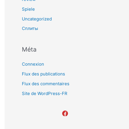
Spiele
Uncategorized
Сплиты
Méta
Connexion
Flux des publications
Flux des commentaires
Site de WordPress-FR