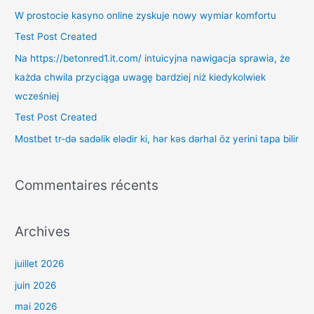
e
W prostocie kasyno online zyskuje nowy wymiar komfortu
r
Test Post Created
c
Na https://betonred1.it.com/ intuicyjna nawigacja sprawia, że
h
każda chwila przyciąga uwagę bardziej niż kiedykolwiek
e
wcześniej
r
Test Post Created
Mostbet tr-də sadəlik elədir ki, hər kəs dərhal öz yerini tapa bilir
:
Commentaires récents
Archives
juillet 2026
juin 2026
mai 2026