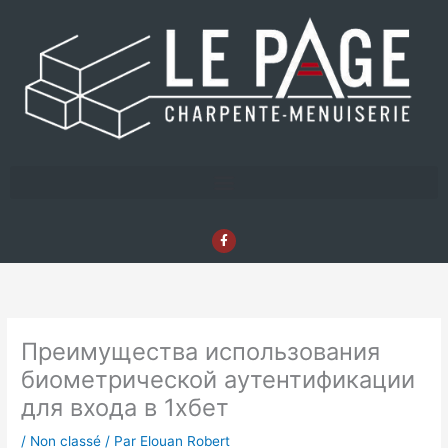
Aller
au
contenu
F
a
c
e
b
o
o
k
-
f
Преимущества использования
биометрической аутентификации
для входа в 1хбет
/
Non classé
/ Par
Elouan Robert