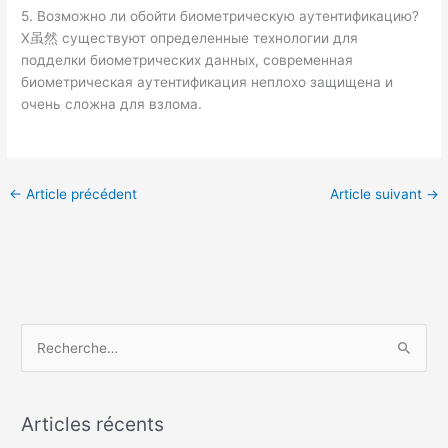
5. Возможно ли обойти биометрическую аутентификацию?
Х虽然 существуют определенные технологии для
подделки биометрических данных, современная
биометрическая аутентификация неплохо защищена и
очень сложна для взлома.
←
Article précédent
Article suivant
→
Facebook
R
e
c
Articles récents
h