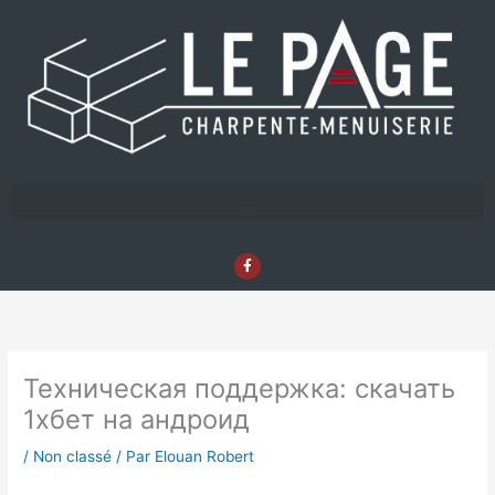
Aller
au
contenu
F
a
c
e
b
o
o
k
-
f
Техническая поддержка: скачать
1хбет на андроид
/
Non classé
/ Par
Elouan Robert