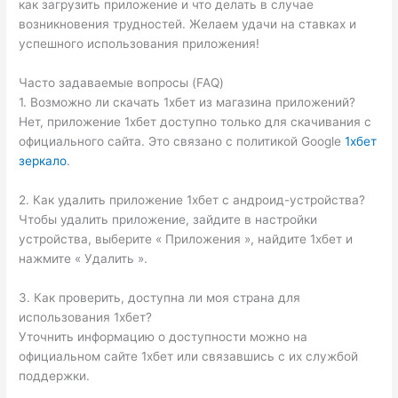
как загрузить приложение и что делать в случае
возникновения трудностей. Желаем удачи на ставках и
успешного использования приложения!
Часто задаваемые вопросы (FAQ)
1. Возможно ли скачать 1хбет из магазина приложений?
Нет, приложение 1хбет доступно только для скачивания с
официального сайта. Это связано с политикой Google
1хбет
зеркало
.
2. Как удалить приложение 1хбет с андроид-устройства?
Чтобы удалить приложение, зайдите в настройки
устройства, выберите « Приложения », найдите 1хбет и
нажмите « Удалить ».
3. Как проверить, доступна ли моя страна для
использования 1хбет?
Уточнить информацию о доступности можно на
официальном сайте 1хбет или связавшись с их службой
поддержки.