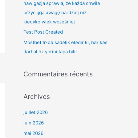
nawigacja sprawia, że każda chwila
r
przyciąga uwagę bardziej niż
kiedykolwiek wcześniej
:
Test Post Created
Mostbet tr-də sadəlik elədir ki, hər kəs
dərhal öz yerini tapa bilir
Commentaires récents
Archives
juillet 2026
juin 2026
mai 2026