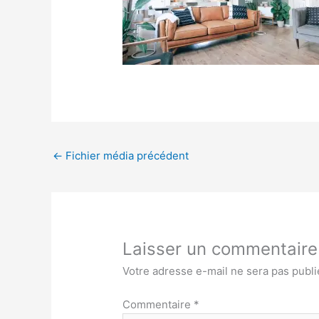
←
Fichier média précédent
Laisser un commentaire
Votre adresse e-mail ne sera pas publi
Commentaire
*