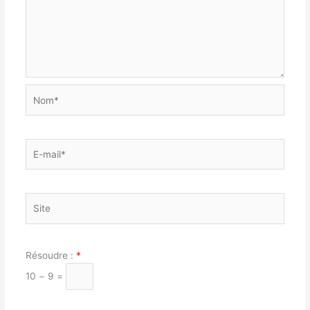
Nom*
E-
mail*
Site
Résoudre :
*
10 − 9 =