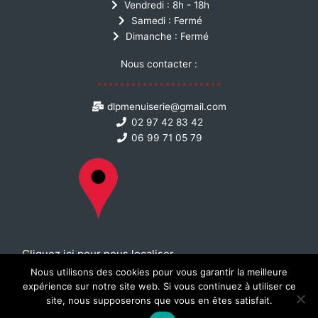
Vendredi : 8h - 18h
Samedi : Fermé
Dimanche : Fermé
Nous contacter :
dlpmenuiserie@gmail.com
02 97 42 83 42
06 99 71 05 79
Cliquez ici pour nous localiser
Nous utilisons des cookies pour vous garantir la meilleure
Mentions légales
expérience sur notre site web. Si vous continuez à utiliser ce
site, nous supposerons que vous en êtes satisfait.
© All Rights Reserved 2021