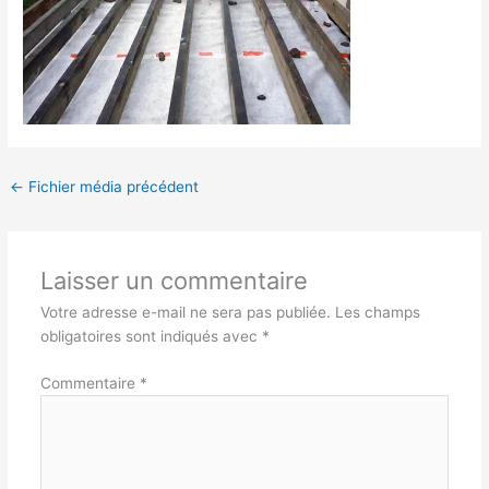
←
Fichier média précédent
Laisser un commentaire
Votre adresse e-mail ne sera pas publiée.
Les champs
obligatoires sont indiqués avec
*
Commentaire
*