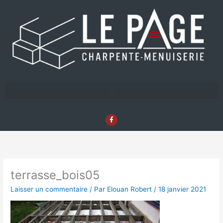
Aller
au
contenu
F
a
c
e
b
o
o
k
-
f
terrasse_bois05
Laisser un commentaire
/ Par
Elouan Robert
/
18 janvier 2021